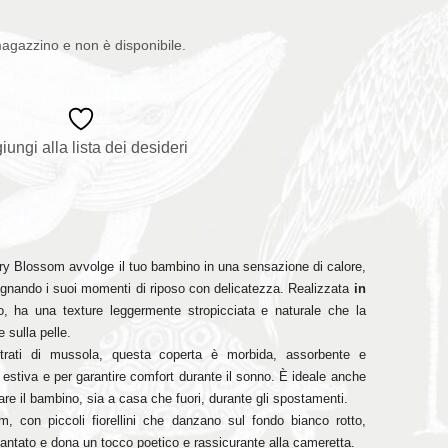
magazzino e non è disponibile.
iungi alla lista dei desideri
iry Blossom avvolge il tuo bambino in una sensazione di calore,
nando i suoi momenti di riposo con delicatezza. Realizzata
in
, ha una texture leggermente stropicciata e naturale che la
 sulla pelle.
strati di mussola, questa coperta è morbida, assorbente e
e estiva e per garantire comfort durante il sonno. È ideale anche
e il bambino, sia a casa che fuori, durante gli spostamenti.
m, con piccoli fiorellini che danzano sul fondo bianco rotto,
cantato e dona un tocco poetico e rassicurante alla cameretta.