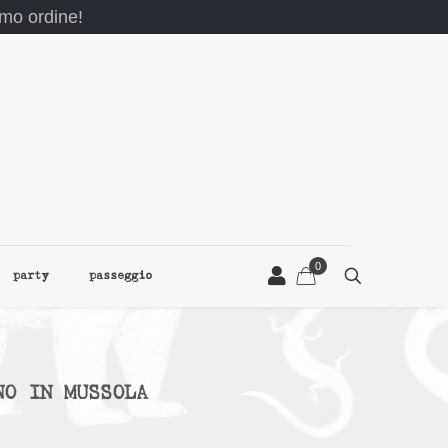
rimo ordine!
0
party
passeggio
NO IN MUSSOLA