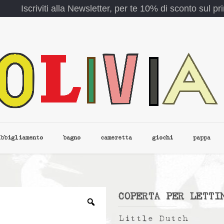
Iscriviti alla Newsletter, per te 10% di sconto sul p
abbigliamento
bagno
cameretta
giochi
pappa
COPERTA PER LETTI
Little Dutch