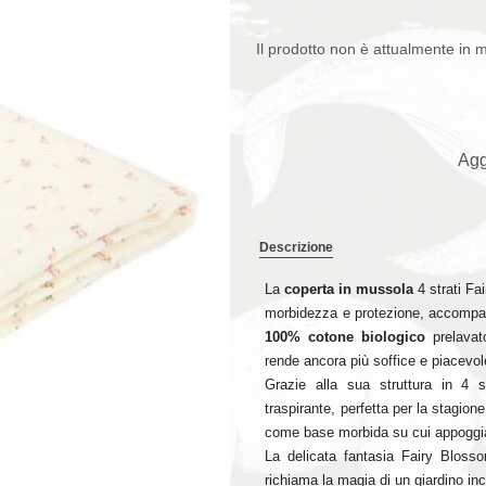
Il prodotto non è attualmente in 
Agg
Descrizione
La
coperta in mussola
4 strati Fa
morbidezza e protezione, accompag
100% cotone biologico
prelavato
rende ancora più soffice e piacevole
Grazie alla sua struttura in 4 
traspirante, perfetta per la stagion
come base morbida su cui appoggiar
La delicata fantasia Fairy Blosso
richiama la magia di un giardino in