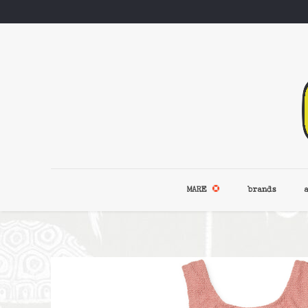
MARE
brands