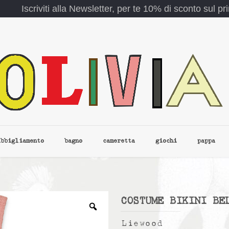
Iscriviti alla Newsletter, per te 10% di sconto sul p
abbigliamento
bagno
cameretta
giochi
pappa
COSTUME BIKINI BE
Liewood