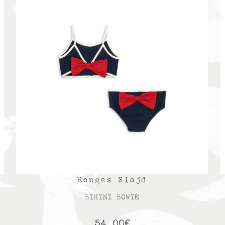
Konges Slojd
BIKINI BOWIE
54,00
€