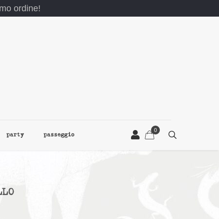
rimo ordine!
0
party
passeggio
LLO