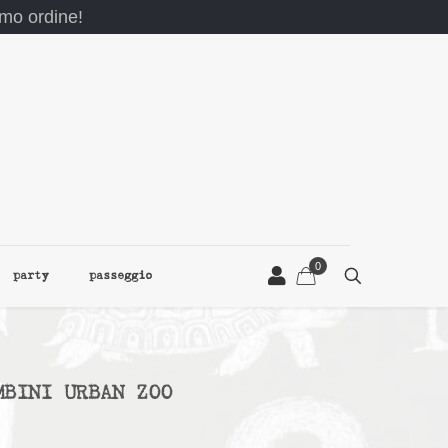
rimo ordine!
0
party
passeggio
MBINI URBAN ZOO