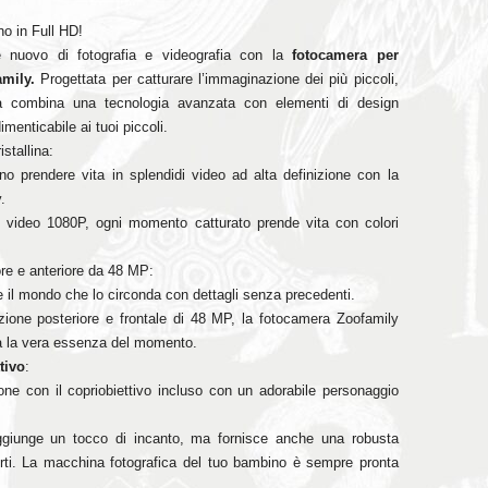
no in Full HD!
nuovo di fotografia e videografia con la
fotocamera per
mily.
Progettata per catturare l’immaginazione dei più piccoli,
ia combina una tecnologia avanzata con elementi di design
imenticabile ai tuoi piccoli.
stallina:
no prendere vita in splendidi video ad alta definizione con la
.
e video 1080P, ogni momento catturato prende vita con colori
ore e anteriore da 48 MP:
e il mondo che lo circonda con dettagli senza precedenti.
uzione posteriore e frontale di 48 MP, la fotocamera Zoofamily
tta la vera essenza del momento.
tivo
:
one con il copriobiettivo incluso con un adorabile personaggio
ggiunge un tocco di incanto, ma fornisce anche una robusta
 urti. La macchina fotografica del tuo bambino è sempre pronta