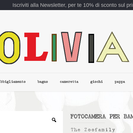
Iscriviti alla Newsletter, per te 10% di sconto sul p
abbigliamento
bagno
cameretta
giochi
pappa
FOTOCAMERA PER BA
The Zoofamily