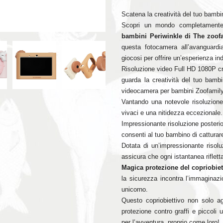
Scatena la creatività del tuo bambi
Scopri un mondo completamente 
bambini Periwinkle di The zoofa
questa fotocamera all’avanguard
giocosi per offrire un’esperienza ind
Risoluzione video Full HD 1080P cri
guarda la creatività del tuo bambi
videocamera per bambini Zoofamily
Vantando una notevole risoluzion
vivaci e una nitidezza eccezionale.
Impressionante risoluzione posteri
consenti al tuo bambino di catturar
Dotata di un’impressionante risol
assicura che ogni istantanea rifle
Magica protezione del copriobiet
la sicurezza incontra l’immaginazi
unicorno.
Questo copriobiettivo non solo a
protezione contro graffi e piccoli
per l’avventura, proprio come loro!