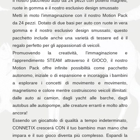
Il nostro pacchetto auto da 24 pezzi con potenti magneti,
ruote in gomma e il nostro esclusivo design smussato
Metti in moto l’immaginazione con il nostro Motion Pack
da 24 pezzi. Dotato di due basi per auto con ruote in vera
gomma e il nostro esclusivo design smussato, questo
pacchetto include anche una varietà di tessere ed è il
regalo perfetto per gli appassionati di veicoli.
Promuovendo la creatività, l’immaginazione e
l’apprendimento STEAM attraverso il GIOCO, il nostro
Motion Pack offre infinite possibilità come pacchetto
autonomo, iniziale o di espansione e incoraggia i bambini
a esplorare i concetti di movimento e movimento,
magnetismo e colore mentre costruiscono veicoli illimitati:
dalle auto ai camion, dagli yacht alle barche, dagli
autobus alle autopompe, alle creature erranti e molto altro
ancora!
Essendo un giocattolo di qualità a tempo indeterminato,
CONNETIX crescerà CON il tuo bambino man mano che
impara e il suo gioco diventa più complesso. Espandi la