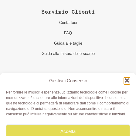
Servizio Clienti
Contattaci
FAQ
Guida alle taglie
Guida alla misura delle scarpe
Seguici
Gestisci Consenso
Per fornire le migliori esperienze, utilizziamo tecnologie come i cookie per
memorizzare e/o accedere alle informazioni del dispositivo. Il consenso a
queste tecnologie ci permetterà di elaborare dati come il comportamento di
navigazione o ID unici su questo sito. Non acconsentire o ritirare il
consenso può influire negativamente su alcune caratteristiche e funzioni.
Accetta
Olivia di Aimi Roberta | Borgo XX Marzo 6/c Parma | P.IVA