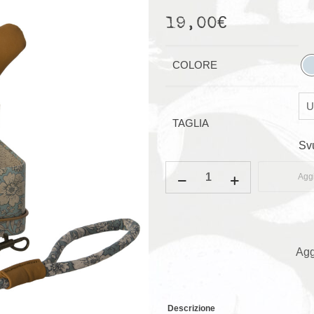
19,00
€
COLORE
TAGLIA
Sv
Set
Aggi
con
guinzaglio
per
cuccioli
Agg
quantità
Descrizione