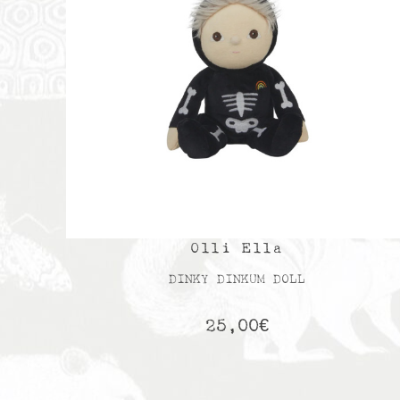
Olli Ella
DINKY DINKUM DOLL
25,00
€