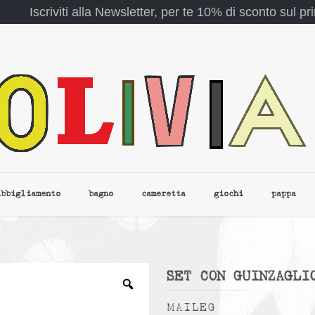
Iscriviti alla Newsletter, per te 10% di sconto sul p
abbigliamento
bagno
cameretta
giochi
pappa
SET CON GUINZAGLI
MAILEG