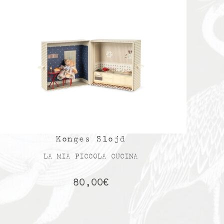
Konges Slojd
LA MIA PICCOLA CUCINA
80,00
€