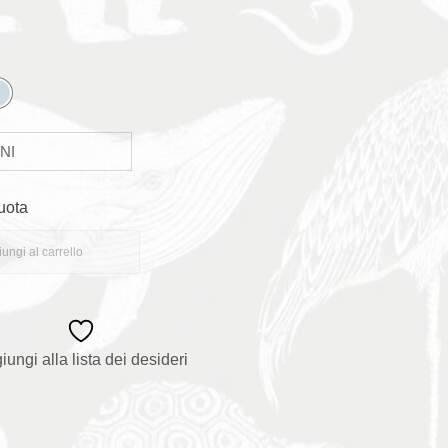
uota
ungi al carrello
iungi alla lista dei desideri