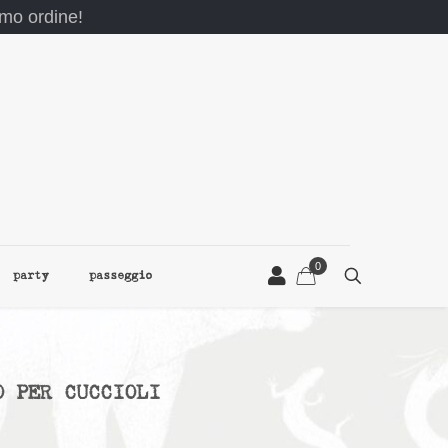
rimo ordine!
0
party
passeggio
O PER CUCCIOLI