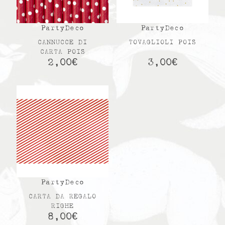
PartyDeco
PartyDeco
CANNUCCE DI
TOVAGLIOLI POIS
CARTA POIS
2,00
€
3,00
€
PartyDeco
CARTA DA REGALO
RIGHE
8,00
€