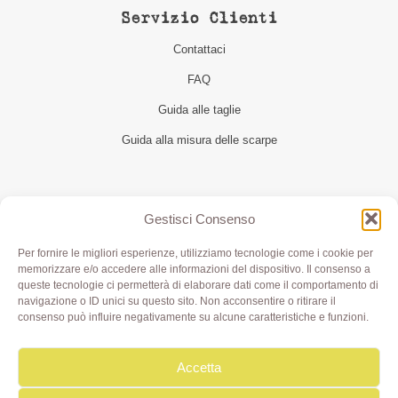
Servizio Clienti
Contattaci
FAQ
Guida alle taglie
Guida alla misura delle scarpe
Seguici
Gestisci Consenso
Per fornire le migliori esperienze, utilizziamo tecnologie come i cookie per
memorizzare e/o accedere alle informazioni del dispositivo. Il consenso a
queste tecnologie ci permetterà di elaborare dati come il comportamento di
navigazione o ID unici su questo sito. Non acconsentire o ritirare il
consenso può influire negativamente su alcune caratteristiche e funzioni.
Accetta
Olivia di Aimi Roberta | Borgo XX Marzo 6/c Parma | P.IVA
IT02499000343 - REA PR 245283 | © 2020 Olivialab. All