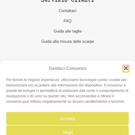
Servizio Clienti
Contattaci
FAQ
Guida alle taglie
Guida alla misura delle scarpe
Seguici
Gestisci Consenso
Per fornire le migliori esperienze, utilizziamo tecnologie come i cookie per
memorizzare e/o accedere alle informazioni del dispositivo. Il consenso a
queste tecnologie ci permetterà di elaborare dati come il comportamento di
navigazione o ID unici su questo sito. Non acconsentire o ritirare il
consenso può influire negativamente su alcune caratteristiche e funzioni.
Accetta
Olivia di Aimi Roberta | Borgo XX Marzo 6/c Parma | P.IVA
IT02499000343 - REA PR 245283 | © 2020 Olivialab. All
Rights Reserved.
Nega