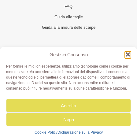
FAQ
Guida alle taglie
Guida alla misura delle scarpe
Seguici
Gestisci Consenso
Per fornire le migliori esperienze, utilizziamo tecnologie come i cookie per
memorizzare e/o accedere alle informazioni del dispositivo. Il consenso a
queste tecnologie ci permetterà di elaborare dati come il comportamento di
navigazione o ID unici su questo sito. Non acconsentire o ritirare il
consenso può influire negativamente su alcune caratteristiche e funzioni.
Accetta
Olivia di Aimi Roberta | Borgo XX Marzo 6/c Parma | P.IVA
IT02499000343 - REA PR 245283 | © 2020 Olivialab. All
Rights Reserved.
Nega
Cookie Policy
Dichiarazione sulla Privacy