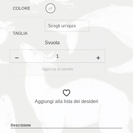
COLORE
TAGLIA
Svuota
T-
shirt
a
maniche
Aggiungi al carrello
lunghe
Apia
quantità
Aggiungi alla lista dei desideri
Descrizione