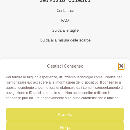
Servizio Clienti
Contattaci
FAQ
Guida alle taglie
Guida alla misura delle scarpe
Seguici
Gestisci Consenso
Per fornire le migliori esperienze, utilizziamo tecnologie come i cookie per
memorizzare e/o accedere alle informazioni del dispositivo. Il consenso a
queste tecnologie ci permetterà di elaborare dati come il comportamento di
navigazione o ID unici su questo sito. Non acconsentire o ritirare il
consenso può influire negativamente su alcune caratteristiche e funzioni.
Accetta
Olivia di Aimi Roberta | Borgo XX Marzo 6/c Parma | P.IVA
IT02499000343 - REA PR 245283 | © 2020 Olivialab. All
Rights Reserved.
Nega