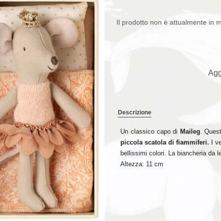
Il prodotto non è attualmente in 
Agg
Descrizione
Un classico capo di
Maileg
. Ques
piccola scatola di fiammiferi.
I ve
bellissimi colori. La biancheria da l
Altezza: 11 cm