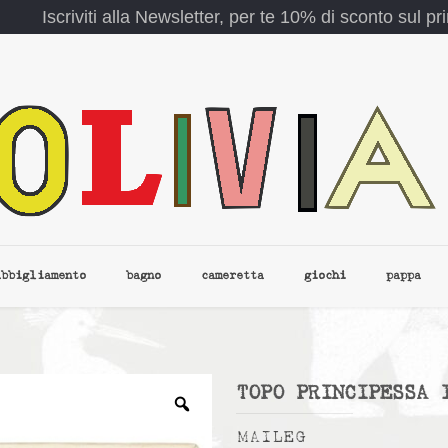
Iscriviti alla Newsletter, per te 10% di sconto sul p
abbigliamento
bagno
cameretta
giochi
pappa
TOPO PRINCIPESSA 
MAILEG